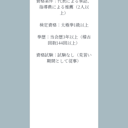
資格条件：代表による承認、
指導員による推薦（2人以
関連サークル
推奨アイテム
動画資料
上）
体験予約
免責事項
太極拳の健康効果
検定資格：太極拳1級以上
拳歴：当会歴3年以上（稽古
中級者専用ページ
回数144回以上）
武術班専用ページ
資格試験：試験なし（見習い
期間として従事）