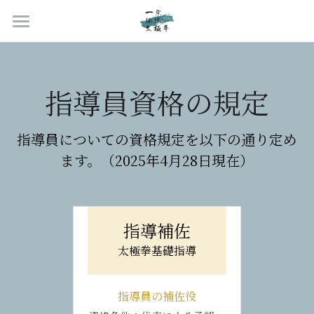
ホーム
教室案内
指導員資格の規定
クラス紹介
教室案内
指導員についての資格規定を以下の通り定め
入会案内
指導員紹介
クラス紹介
ます。（2025年4月28日現在）
稽古日程・予約申告
個人レッスン
イベント
ご挨拶
道場ギャラリー
武術班について
代表プロフィール
お問合せ
新着情報
指導補佐
稽古風景
2026年8月からの変更内容
指導員紹介
年間行事
会員ページ
お問合せ
太極拳基礎指導
体験レビュー
稽古会2025案内
体験申込
太極拳とは？
会員ページ
指導員の補佐役
沿革
過去イベント
入門クラス予約
検定試験
FAQ
検索