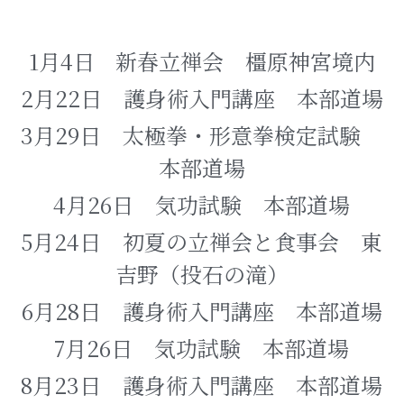
関連サークル
推奨アイテム
動画資料
体験予約
1月4日	新春立禅会　橿原神宮境内
免責事項
太極拳の健康効果
2月22日　護身術入門講座　本部道場
中級者専用ページ
3月29日　太極拳・形意拳検定試験　
武術班専用ページ
本部道場
4月26日　気功試験　本部道場
5月24日　初夏の立禅会と食事会　東
吉野（投石の滝）
6月28日　護身術入門講座　本部道場
7月26日　気功試験　本部道場
8月23日　護身術入門講座　本部道場