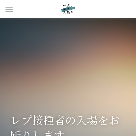
ホーム
教室案内
クラス紹介
教室案内
入会案内
指導員紹介
クラス紹介
稽古日程・予約申告
個人レッスン
イベント
ご挨拶
道場ギャラリー
武術班について
代表プロフィール
お問合せ
新着情報
稽古風景
2026年8月からの変更内容
指導員紹介
年間行事
会員ページ
お問合せ
レプ接種者の入場をお
体験レビュー
稽古会2025案内
体験申込
太極拳とは？
会員ページ
断りします
沿革
過去イベント
入門クラス予約
検定試験
FAQ
検索