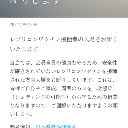
関連サークル
推奨アイテム
動画資料
体験予約
免責事項
2024年9月20日
太極拳の健康効果
中級者専用ページ
レプリコンワクチン接種者の入場をお断り
いたします
武術班専用ページ
当会では、会員全員の健康を守るため、安全性
が確立されていないレプリコンワクチンを接種
された方の入場をお断りしています。これは、
皆様ご自身やご家族、周囲の方々を二次感染
（シェディングの可能性）から守るための措置
となりますので、ご理解いただけますようお願
いします。
参考情報　
日本看護倫理学会